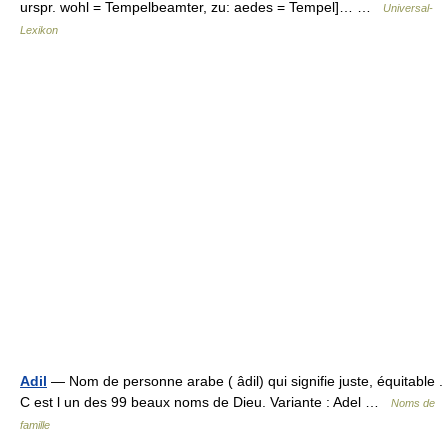
urspr. wohl = Tempelbeamter, zu: aedes = Tempel]… …
Universal-
Lexikon
Adil
— Nom de personne arabe ( âdil) qui signifie juste, équitable .
C est l un des 99 beaux noms de Dieu. Variante : Adel …
Noms de
famille