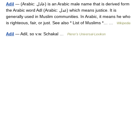
Adil
— (Arabic: عادل) is an Arabic male name that is derived form
the Arabic word Adl (Arabic: عدل) which means justice. It is
generally used in Muslim communities. In Arabic, it means he who
is righteous, fair, or just. See also * List of Muslims *… …
Wikipedia
Adil
— Adil, so v.w. Schakal …
Pierer's Universal-Lexikon