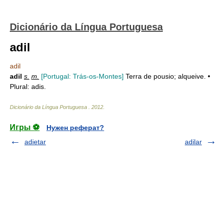
Dicionário da Língua Portuguesa
adil
adil
adil
s.
m.
[Portugal: Trás-os-Montes]
Terra de pousio; alqueive. •
Plural: adis.
Dicionário da Língua Portuguesa
.
2012
.
Игры ⚽
Нужен реферат?
adietar
adilar