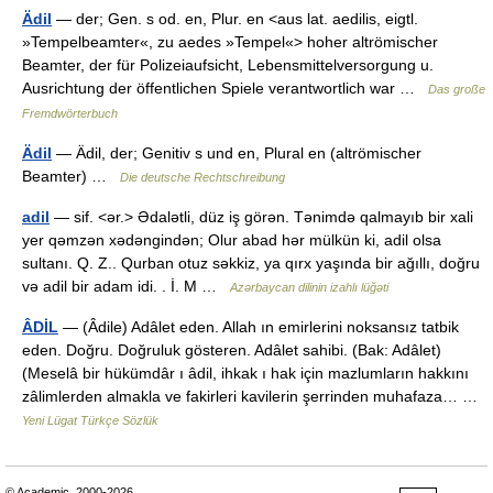
Ädil
— der; Gen. s od. en, Plur. en <aus lat. aedilis, eigtl.
»Tempelbeamter«, zu aedes »Tempel«> hoher altrömischer
Beamter, der für Polizeiaufsicht, Lebensmittelversorgung u.
Ausrichtung der öffentlichen Spiele verantwortlich war …
Das große
Fremdwörterbuch
Ädil
— Ädil, der; Genitiv s und en, Plural en (altrömischer
Beamter) …
Die deutsche Rechtschreibung
adil
— sif. <ər.> Ədalətli, düz iş görən. Tənimdə qalmayıb bir xali
yer qəmzən xədəngindən; Olur abad hər mülkün ki, adil olsa
sultanı. Q. Z.. Qurban otuz səkkiz, ya qırx yaşında bir ağıllı, doğru
və adil bir adam idi. . İ. M …
Azərbaycan dilinin izahlı lüğəti
ÂDİL
— (Âdile) Adâlet eden. Allah ın emirlerini noksansız tatbik
eden. Doğru. Doğruluk gösteren. Adâlet sahibi. (Bak: Adâlet)
(Meselâ bir hükümdâr ı âdil, ihkak ı hak için mazlumların hakkını
zâlimlerden almakla ve fakirleri kavilerin şerrinden muhafaza… …
Yeni Lügat Türkçe Sözlük
© Academic, 2000-2026