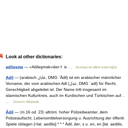
Look at other dictionaries:
adiləşmə
— «Adiləşmək»dən f. is …
Azərbaycan dilinin izahlı lüğəti
Adil
— (arabisch ‏عادل‎, DMG ʿĀdil) ist ein arabischer männlicher
Vorname, der vom arabischen Adl (‏عدل‎, DMG ʿadl) für Recht,
Gerechtigkeit abgeleitet ist. Der Name tritt insgesamt im
islamischen Kulturkreis, auch im Kurdischen und Türkischen auf…
…
Deutsch Wikipedia
Ädil
— 〈m.16 od. 23〉 altröm. hoher Polizeibeamter, dem
Polizeiaufsicht, Lebensmittelversorgung u. Ausrichtung der öffentl.
Spiele oblagen [<lat. aedilis] * * * Ädil, der; s u. en, en [lat. aedilis,